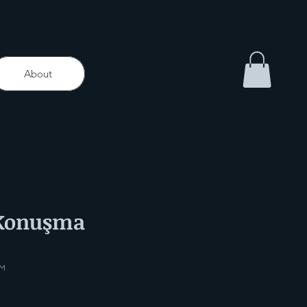
About
 Konuşma
LM