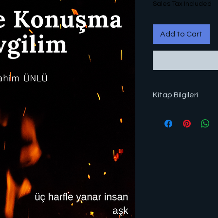
Sales Tax Included
Add to Cart
Kitap Bilgileri
E-Kitap/E-Book, El
81
Ödeme sonrası PDF f
Tablet, Ebook Read
okunabilir.
PDF Reader, Googl
Amazon ve Kindle i