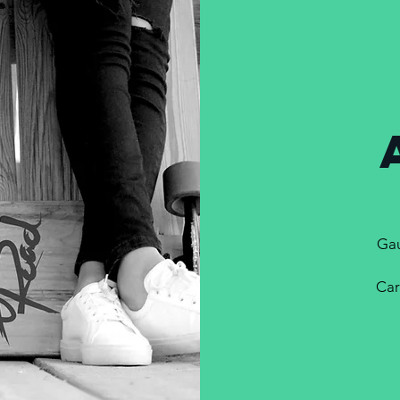
Gau
Car