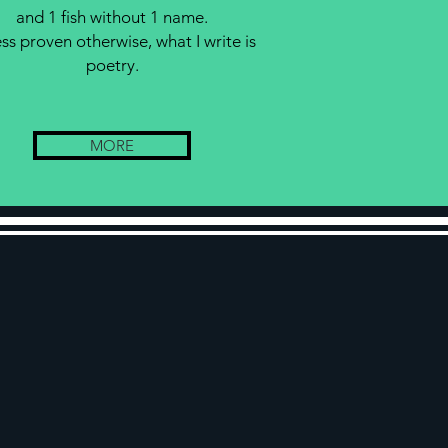
and 1 fish without 1 name.
ss proven otherwise, what I write is
poetry.
MORE