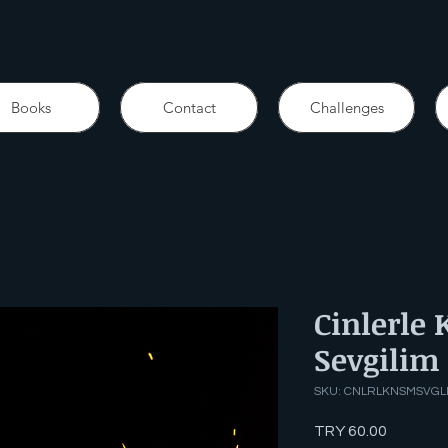
Books
Contact
Challenges
Cinlerle
Sevgilim
SKU: CNLRLKNSMSVG
Price
TRY 60.00